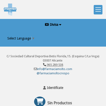
Divisa
Select Language
▼
C/ Sociedad Cultural Deportiva Betis Florida,15. (Esquina C/La Vega)
03007 Alicante
965 289 538
info@farmaciamolto.com
@farmaciamoltocrespo
Identifícate
Sin Productos