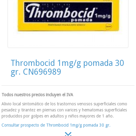
Thrombocid 1mg/g pomada 30
gr. CN696989
Todos nuestros precios incluyen el IVA
Alivio local sintomático de los trastornos venosos superficiales como
pesadez y tirantez en piernas con varices y hematomas superficiales
producidos por golpes en adultos y niños mayores de 1 año.
Consultar prospecto de Thrombocid 1mg/g pomada 30 gr.