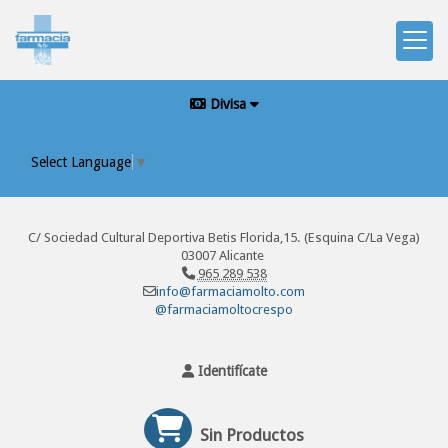
Divisa
Select Language
▼
C/ Sociedad Cultural Deportiva Betis Florida,15. (Esquina C/La Vega)
03007 Alicante
965 289 538
info@farmaciamolto.com
@farmaciamoltocrespo
Identifícate
Sin Productos