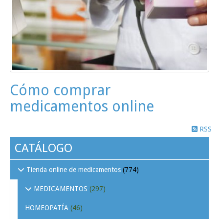
Cómo comprar
medicamentos online
RSS
CATÁLOGO
Tienda online de medicamentos
(774)
MEDICAMENTOS
(297)
HOMEOPATÍA
(46)