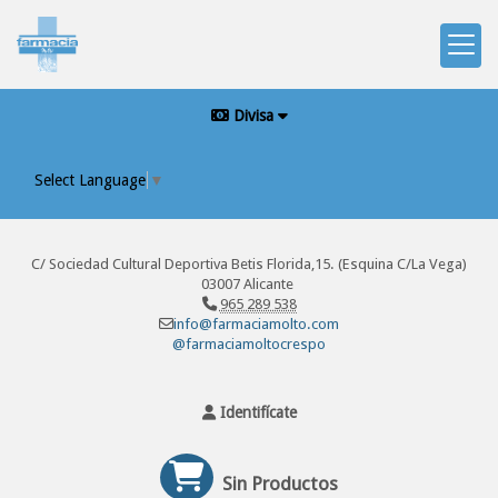
Divisa
Select Language
▼
C/ Sociedad Cultural Deportiva Betis Florida,15. (Esquina C/La Vega)
03007 Alicante
965 289 538
info@farmaciamolto.com
@farmaciamoltocrespo
Identifícate
Sin Productos