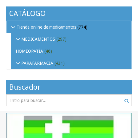
CATÁLOGO
Tienda online de medicamentos
(774)
MEDICAMENTOS
(297)
HOMEOPATÍA
(46)
PARAFARMACIA
(431)
Buscador