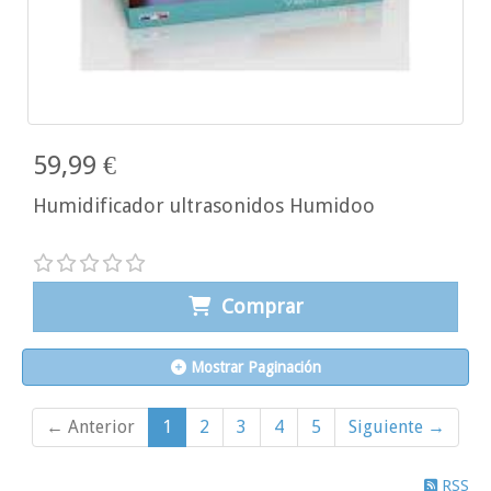
59,99 €
Humidificador ultrasonidos Humidoo
Comprar
Mostrar Paginación
← Anterior
1
2
3
4
5
Siguiente →
RSS