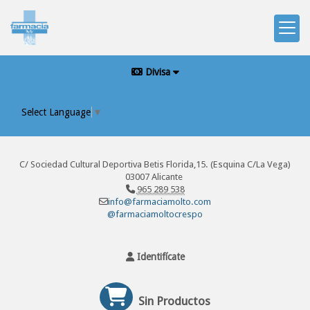
Divisa
Select Language
▼
C/ Sociedad Cultural Deportiva Betis Florida,15. (Esquina C/La Vega)
03007 Alicante
965 289 538
info@farmaciamolto.com
@farmaciamoltocrespo
Identifícate
Sin Productos