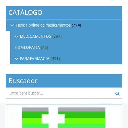
CATÁLOGO
Tienda online de medicamentos
(774)
MEDICAMENTOS
(297)
HOMEOPATÍA
(46)
PARAFARMACIA
(431)
Buscador