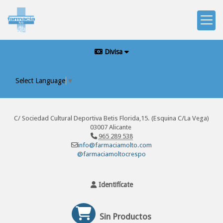
Divisa
Select Language
▼
C/ Sociedad Cultural Deportiva Betis Florida,15. (Esquina C/La Vega)
03007 Alicante
965 289 538
info@farmaciamolto.com
@farmaciamoltocrespo
Identifícate
Sin Productos