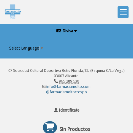
Divisa
Select Language
▼
C/ Sociedad Cultural Deportiva Betis Florida,15. (Esquina C/La Vega)
03007 Alicante
965 289 538
info@farmaciamolto.com
@farmaciamoltocrespo
Identifícate
Sin Productos