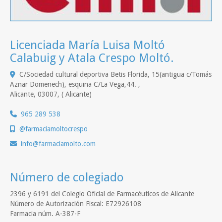
Licenciada María Luisa Moltó
Calabuig y Atala Crespo Moltó.
C/Sociedad cultural deportiva Betis Florida, 15(antigua c/Tomás
Aznar Domenech), esquina C/La Vega,44. ,
Alicante
,
03007
,
( Alicante)
965 289 538
@farmaciamoltocrespo
info
farmaciamolto.com
Número de colegiado
2396 y 6191 del Colegio Oficial de Farmacéuticos de Alicante
Número de Autorización Fiscal: E72926108
Farmacia núm. A-387-F