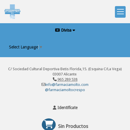
Divisa
Select Language
▼
C/ Sociedad Cultural Deportiva Betis Florida,15. (Esquina C/La Vega)
03007 Alicante
965 289 538
info@farmaciamolto.com
@farmaciamoltocrespo
Identifícate
Sin Productos