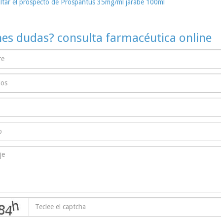
ltar el prospecto de Prospantus 35mg/ml jarabe 100ml
nes dudas? consulta farmacéutica online
captcha