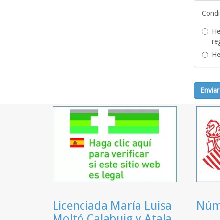
Condi
He
re
He
Enviar
Licenciada María Luisa
Núme
Moltó Calabuig y Atala