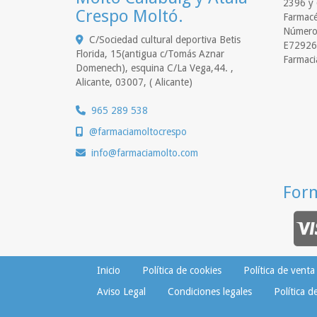
2396 y 
Crespo Moltó.
Farmacé
Número 
C/Sociedad cultural deportiva Betis
E72926
Florida, 15(antigua c/Tomás Aznar
Farmaci
Domenech), esquina C/La Vega,44. ,
Alicante
,
03007
,
( Alicante)
965 289 538
@farmaciamoltocrespo
info
farmaciamolto.com
For
Inicio
Política de cookies
Política de venta
Aviso Legal
Condiciones legales
Política d