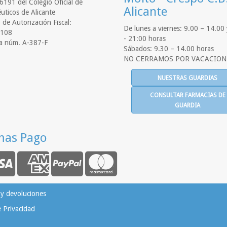
6191 del Colegio Oficial de
Alicante
uticos de Alicante
de Autorización Fiscal:
De lunes a viernes: 9.00 – 14.00
108
- 21:00 horas
a núm. A-387-F
Sábados: 9.30 – 14.00 horas
NO CERRAMOS POR VACACION
NUESTRAS GUARDIAS
CONSULTAR FARMACIAS DE
GUARDIA
mas Pago
 y devoluciones
e Privacidad