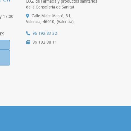
D.G. de Farmacia y productos sanitarios
de la Conselleria de Sanitat
Calle Micer Mascó, 31,
 y 17:00
Valencia
,
46010
,
(Valencia)
96 192 83 32
ES
96 192 88 11