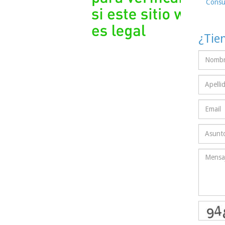
Consu
¿Tie