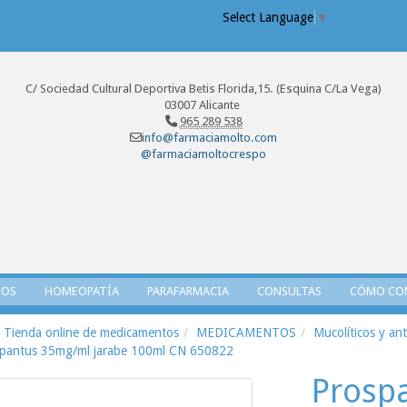
Select Language
▼
C/ Sociedad Cultural Deportiva Betis Florida,15. (Esquina C/La Vega)
03007 Alicante
965 289 538
info@farmaciamolto.com
@farmaciamoltocrespo
TOS
HOMEOPATÍA
PARAFARMACIA
CONSULTAS
CÓMO CO
Tienda online de medicamentos
MEDICAMENTOS
Mucolíticos y ant
pantus 35mg/ml jarabe 100ml CN 650822
Prosp