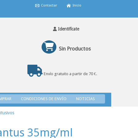
Contactar
Inicio
Identifícate
Sin Productos
Envío gratuito a partir de 70 €.
MPRAR
CONDICIONES DE ENVÍO
NOTICIAS
itusivos
antus 35mg/ml