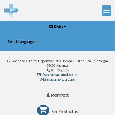
Divisa
Select Language
▼
C/ Sociedad Cultural Deportiva Betis Florida,15. (Esquina C/La Vega)
03007 Alicante
965 289 538
info@farmaciamolto.com
@farmaciamoltocrespo
Identifícate
Sin Productos