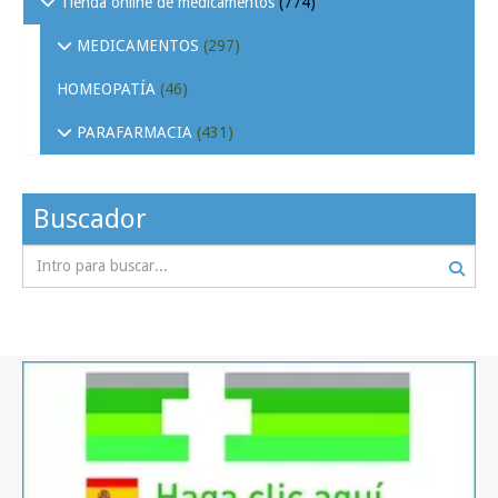
Tienda online de medicamentos
(774)
MEDICAMENTOS
(297)
HOMEOPATÍA
(46)
PARAFARMACIA
(431)
Buscador