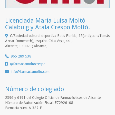
Licenciada María Luisa Moltó
Calabuig y Atala Crespo Moltó.
C/Sociedad cultural deportiva Betis Florida, 15(antigua c/Tomás
Aznar Domenech), esquina C/La Vega,44. ,
Alicante
,
03007
,
( Alicante)
965 289 538
@farmaciamoltocrespo
info
farmaciamolto.com
Número de colegiado
2396 y 6191 del Colegio Oficial de Farmacéuticos de Alicante
Número de Autorización Fiscal: E72926108
Farmacia núm. A-387-F