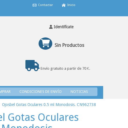
Contactar
Inicio
Identifícate
Sin Productos
Envío gratuito a partir de 70 €.
MPRAR
CONDICIONES DE ENVÍO
NOTICIAS
Ojosbel Gotas Oculares 0.5 ml Monodosis. CN962738
l Gotas Oculares