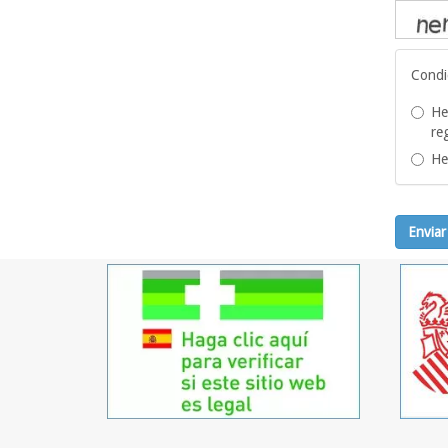
Condi
He
re
He
Enviar