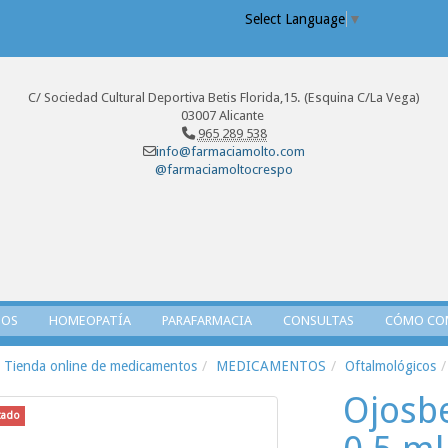
Select Language
▼
C/ Sociedad Cultural Deportiva Betis Florida,15. (Esquina C/La Vega)
03007 Alicante
965 289 538
info@farmaciamolto.com
@farmaciamoltocrespo
TOS
HOMEOPATÍA
PARAFARMACIA
CONSULTAS
CÓMO CO
Tienda online de medicamentos
MEDICAMENTOS
Oftalmológicos
Ojosbe
tado