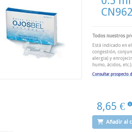
0.5 m
CN962
Todos nuestros pro
Está indicado en el
congestión, conjunt
alergia) y enrojeci
humo, ácidos, etc.)
Consultar prospecto d
8,65 €
Añadir al c