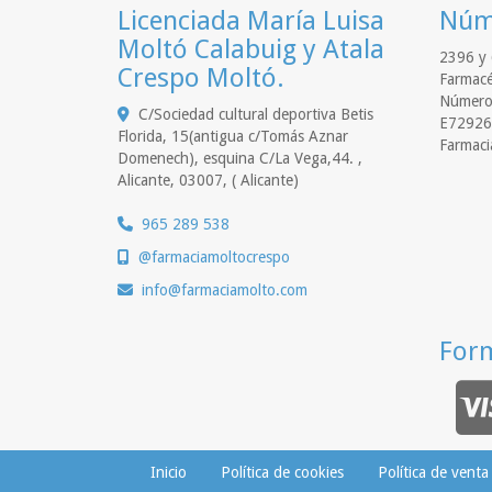
Licenciada María Luisa
Núme
Moltó Calabuig y Atala
2396 y 
Crespo Moltó.
Farmacé
Número 
C/Sociedad cultural deportiva Betis
E72926
Florida, 15(antigua c/Tomás Aznar
Farmaci
Domenech), esquina C/La Vega,44. ,
Alicante
,
03007
,
( Alicante)
965 289 538
@farmaciamoltocrespo
info
farmaciamolto.com
For
Inicio
Política de cookies
Política de venta