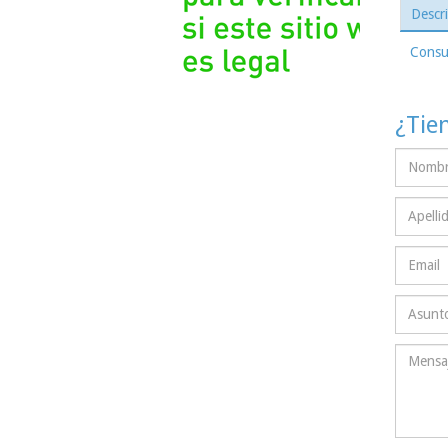
Descr
Consul
¿Tie