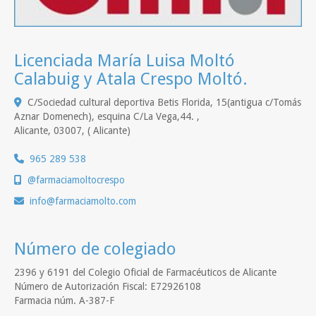
Licenciada María Luisa Moltó
Calabuig y Atala Crespo Moltó.
C/Sociedad cultural deportiva Betis Florida, 15(antigua c/Tomás
Aznar Domenech), esquina C/La Vega,44. ,
Alicante
,
03007
,
( Alicante)
965 289 538
@farmaciamoltocrespo
info
farmaciamolto.com
Número de colegiado
2396 y 6191 del Colegio Oficial de Farmacéuticos de Alicante
Número de Autorización Fiscal: E72926108
Farmacia núm. A-387-F