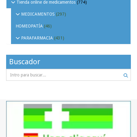
Tienda online de medicamentos
(774)
MEDICAMENTOS
(297)
HOMEOPATÍA
(46)
PARAFARMACIA
(431)
Buscador