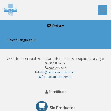
Divisa
Select Language
▼
C/ Sociedad Cultural Deportiva Betis Florida,15. (Esquina C/La Vega)
03007 Alicante
965 289 538
info@farmaciamolto.com
@farmaciamoltocrespo
Identifícate
Sin Productos