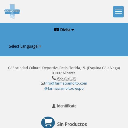
Divisa
Select Language
▼
C/ Sociedad Cultural Deportiva Betis Florida,15. (Esquina C/La Vega)
03007 Alicante
965 289 538
info@farmaciamolto.com
@farmaciamoltocrespo
Identifícate
Sin Productos