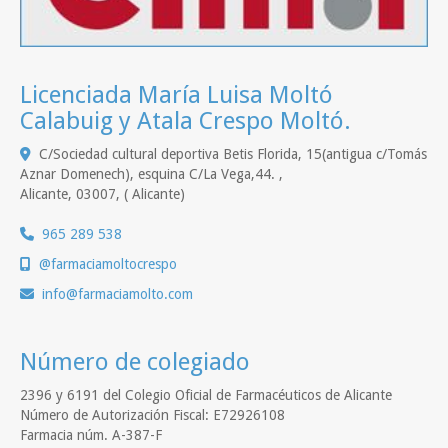
Licenciada María Luisa Moltó
Calabuig y Atala Crespo Moltó.
C/Sociedad cultural deportiva Betis Florida, 15(antigua c/Tomás
Aznar Domenech), esquina C/La Vega,44. ,
Alicante
,
03007
,
( Alicante)
965 289 538
@farmaciamoltocrespo
info
farmaciamolto.com
Número de colegiado
2396 y 6191 del Colegio Oficial de Farmacéuticos de Alicante
Número de Autorización Fiscal: E72926108
Farmacia núm. A-387-F