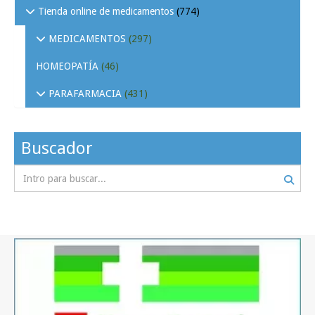
Tienda online de medicamentos
(774)
MEDICAMENTOS
(297)
HOMEOPATÍA
(46)
PARAFARMACIA
(431)
Buscador