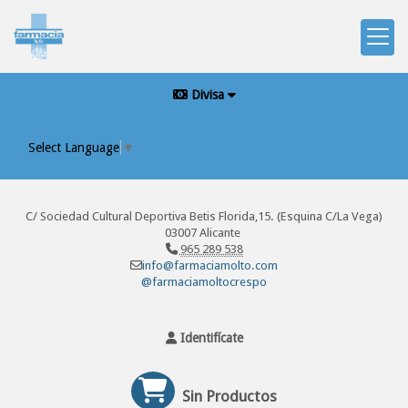
Divisa
Select Language
▼
C/ Sociedad Cultural Deportiva Betis Florida,15. (Esquina C/La Vega)
03007 Alicante
965 289 538
info@farmaciamolto.com
@farmaciamoltocrespo
Identifícate
Sin Productos