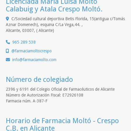
Licenciada María Luisa Moltó
Calabuig y Atala Crespo Moltó.
C/Sociedad cultural deportiva Betis Florida, 15(antigua c/Tomás
Aznar Domenech), esquina C/La Vega,44. ,
Alicante
,
03007
,
( Alicante)
965 289 538
@farmaciamoltocrespo
info
farmaciamolto.com
Número de colegiado
2396 y 6191 del Colegio Oficial de Farmacéuticos de Alicante
Número de Autorización Fiscal: E72926108
Farmacia núm. A-387-F
Horario de Farmacia Moltó - Crespo
C.B. en Alicante