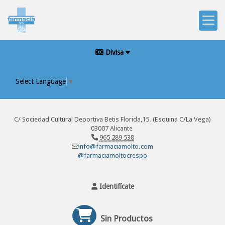
Divisa
Select Language
▼
C/ Sociedad Cultural Deportiva Betis Florida,15. (Esquina C/La Vega)
03007 Alicante
965 289 538
info@farmaciamolto.com
@farmaciamoltocrespo
Identifícate
Sin Productos