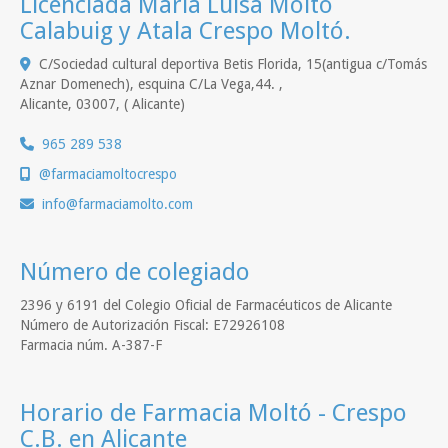
Licenciada María Luisa Moltó
Calabuig y Atala Crespo Moltó.
C/Sociedad cultural deportiva Betis Florida, 15(antigua c/Tomás
Aznar Domenech), esquina C/La Vega,44. ,
Alicante
,
03007
,
( Alicante)
965 289 538
@farmaciamoltocrespo
info
farmaciamolto.com
Número de colegiado
2396 y 6191 del Colegio Oficial de Farmacéuticos de Alicante
Número de Autorización Fiscal: E72926108
Farmacia núm. A-387-F
Horario de Farmacia Moltó - Crespo
C.B. en Alicante