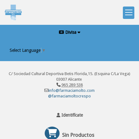
Divisa
Select Language
▼
C/ Sociedad Cultural Deportiva Betis Florida,15. (Esquina C/La Vega)
03007 Alicante
965 289 538
info@farmaciamolto.com
@farmaciamoltocrespo
Identifícate
Sin Productos