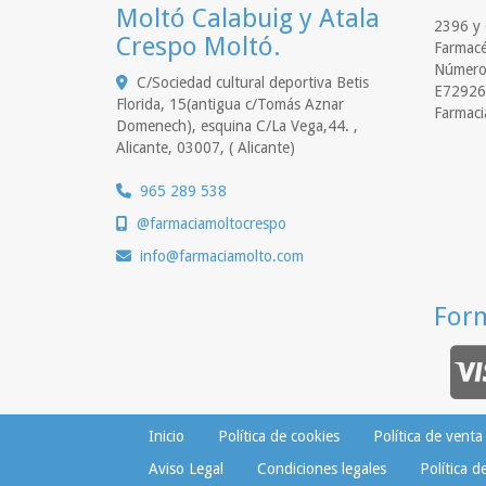
Moltó Calabuig y Atala
2396 y 
Crespo Moltó.
Farmacé
Número 
C/Sociedad cultural deportiva Betis
E72926
Florida, 15(antigua c/Tomás Aznar
Farmaci
Domenech), esquina C/La Vega,44. ,
Alicante
,
03007
,
( Alicante)
965 289 538
@farmaciamoltocrespo
info
farmaciamolto.com
For
Inicio
Política de cookies
Política de venta
Aviso Legal
Condiciones legales
Política d