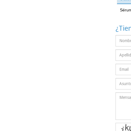
Sérum 
¿Tie