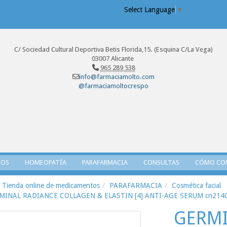
Select Language
▼
C/ Sociedad Cultural Deportiva Betis Florida,15. (Esquina C/La Vega)
03007 Alicante
965 289 538
info@farmaciamolto.com
@farmaciamoltocrespo
TOS
HOMEOPATÍA
PARAFARMACIA
CONSULTAS
CÓMO CO
Tienda online de medicamentos
PARAFARMACIA
Cosmética facial
MINAL RADIANCE COLLAGEN & ELASTIN [4] ANTI-AGE SERUM cn214
GERMI