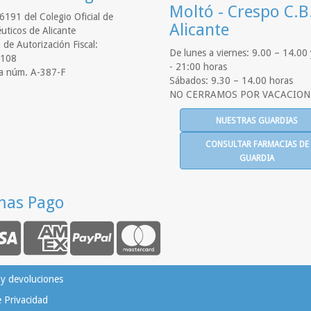
Moltó - Crespo C.B
6191 del Colegio Oficial de
Alicante
uticos de Alicante
de Autorización Fiscal:
De lunes a viernes: 9.00 – 14.00
108
- 21:00 horas
a núm. A-387-F
Sábados: 9.30 – 14.00 horas
NO CERRAMOS POR VACACION
NUESTRAS GUARDIAS
CONSULTAR FARMACIAS DE
GUARDIA
mas Pago
 y devoluciones
e Privacidad