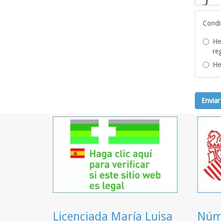
Condi
He
re
He
Enviar
Licenciada María Luisa
Núme