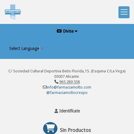
Divisa
Select Language
▼
C/ Sociedad Cultural Deportiva Betis Florida,15. (Esquina C/La Vega)
03007 Alicante
965 289 538
info@farmaciamolto.com
@farmaciamoltocrespo
Identifícate
Sin Productos