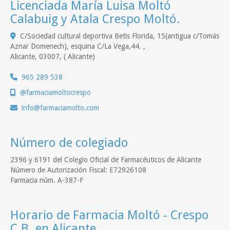
Licenciada María Luisa Moltó
Calabuig y Atala Crespo Moltó.
C/Sociedad cultural deportiva Betis Florida, 15(antigua c/Tomás
Aznar Domenech), esquina C/La Vega,44. ,
Alicante
,
03007
,
( Alicante)
965 289 538
@farmaciamoltocrespo
info
farmaciamolto.com
Número de colegiado
2396 y 6191 del Colegio Oficial de Farmacéuticos de Alicante
Número de Autorización Fiscal: E72926108
Farmacia núm. A-387-F
Horario de Farmacia Moltó - Crespo
C.B. en Alicante