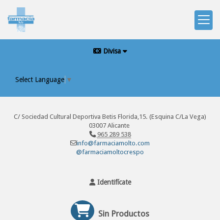
Divisa
Select Language
▼
C/ Sociedad Cultural Deportiva Betis Florida,15. (Esquina C/La Vega)
03007 Alicante
965 289 538
info@farmaciamolto.com
@farmaciamoltocrespo
Identifícate
Sin Productos