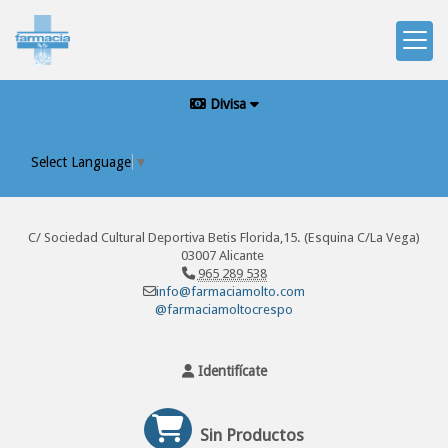
Divisa
Select Language
▼
C/ Sociedad Cultural Deportiva Betis Florida,15. (Esquina C/La Vega)
03007 Alicante
965 289 538
info@farmaciamolto.com
@farmaciamoltocrespo
Identifícate
Sin Productos