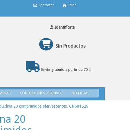
Contactar
Inicio
Identifícate
Sin Productos
Envío gratuito a partir de 70 €.
MPRAR
CONDICIONES DE ENVÍO
NOTICIAS
ouldina 20 comprimidos efervescentes. CN681528
ina 20