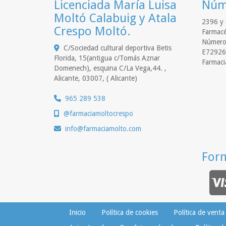
Licenciada María Luisa
Núme
Moltó Calabuig y Atala
2396 y 
Crespo Moltó.
Farmacé
Número 
C/Sociedad cultural deportiva Betis
E72926
Florida, 15(antigua c/Tomás Aznar
Farmaci
Domenech), esquina C/La Vega,44. ,
Alicante
,
03007
,
( Alicante)
965 289 538
@farmaciamoltocrespo
info
farmaciamolto.com
For
Inicio
Política de cookies
Política de venta