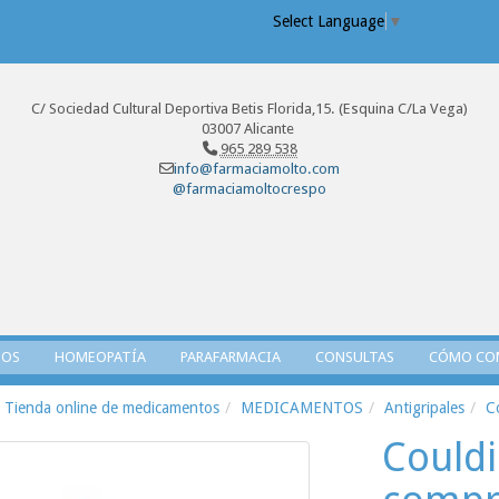
Select Language
▼
C/ Sociedad Cultural Deportiva Betis Florida,15. (Esquina C/La Vega)
03007 Alicante
965 289 538
info@farmaciamolto.com
@farmaciamoltocrespo
TOS
HOMEOPATÍA
PARAFARMACIA
CONSULTAS
CÓMO CO
Tienda online de medicamentos
MEDICAMENTOS
Antigripales
C
Could