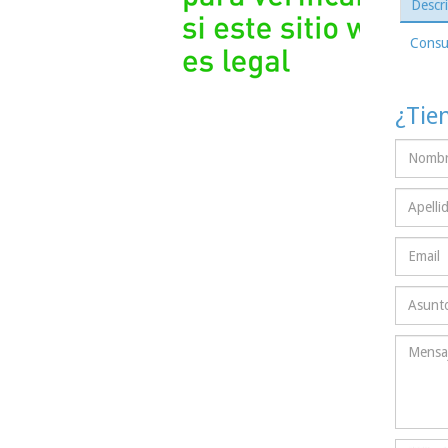
Descr
Consul
¿Tie