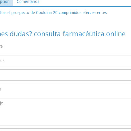
ipción
Comentarios
tar el prospecto de Couldina 20 comprimidos efervescentes
nes dudas? consulta farmacéutica online
captcha