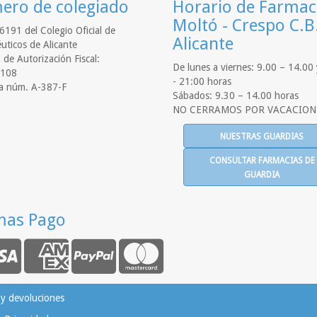
ro de colegiado
Horario de Farmac
Moltó - Crespo C.B
6191 del Colegio Oficial de
Alicante
uticos de Alicante
de Autorización Fiscal:
De lunes a viernes: 9.00 – 14.00
108
- 21:00 horas
a núm. A-387-F
Sábados: 9.30 – 14.00 horas
NO CERRAMOS POR VACACION
NUESTRAS GUARDIAS
CONSULTAR FARMACIAS DE
GUARDIA
mas Pago
 y devoluciones