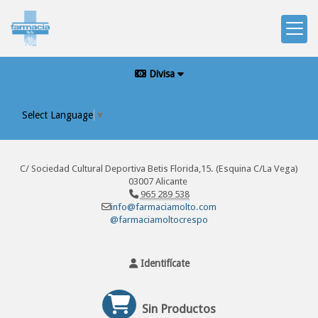
Divisa
Select Language
▼
C/ Sociedad Cultural Deportiva Betis Florida,15. (Esquina C/La Vega)
03007 Alicante
965 289 538
info@farmaciamolto.com
@farmaciamoltocrespo
Identifícate
Sin Productos