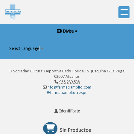
Divisa
Select Language
▼
C/ Sociedad Cultural Deportiva Betis Florida,15. (Esquina C/La Vega)
03007 Alicante
965 289 538
info@farmaciamolto.com
@farmaciamoltocrespo
Identifícate
Sin Productos