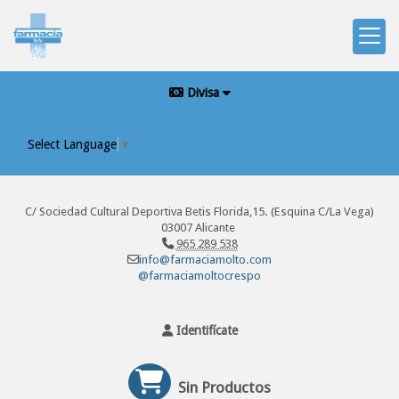
Divisa
Select Language
▼
C/ Sociedad Cultural Deportiva Betis Florida,15. (Esquina C/La Vega)
03007 Alicante
965 289 538
info@farmaciamolto.com
@farmaciamoltocrespo
Identifícate
Sin Productos