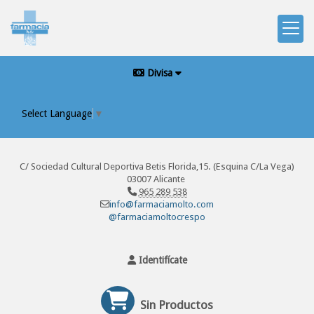
Divisa
Select Language
▼
C/ Sociedad Cultural Deportiva Betis Florida,15. (Esquina C/La Vega)
03007 Alicante
965 289 538
info@farmaciamolto.com
@farmaciamoltocrespo
Identifícate
Sin Productos