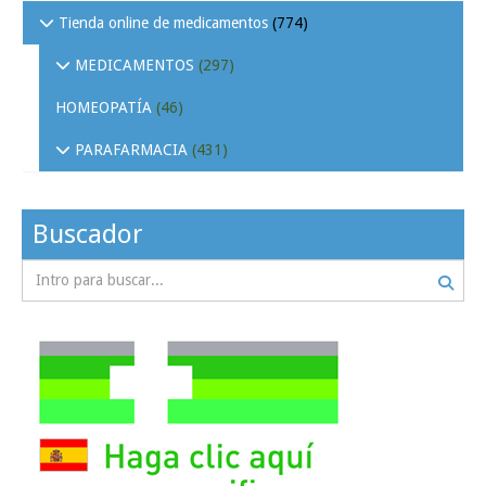
Tienda online de medicamentos
(774)
MEDICAMENTOS
(297)
HOMEOPATÍA
(46)
PARAFARMACIA
(431)
Buscador