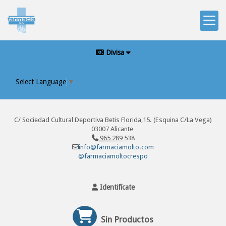
Divisa
Select Language
▼
C/ Sociedad Cultural Deportiva Betis Florida,15. (Esquina C/La Vega)
03007 Alicante
965 289 538
info@farmaciamolto.com
@farmaciamoltocrespo
Identifícate
Sin Productos