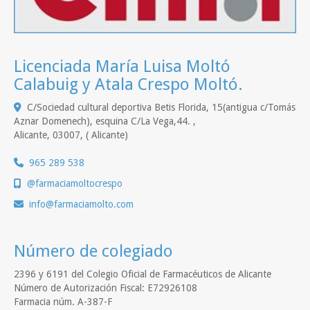
Licenciada María Luisa Moltó
Calabuig y Atala Crespo Moltó.
C/Sociedad cultural deportiva Betis Florida, 15(antigua c/Tomás
Aznar Domenech), esquina C/La Vega,44. ,
Alicante
,
03007
,
( Alicante)
965 289 538
@farmaciamoltocrespo
info
farmaciamolto.com
Número de colegiado
2396 y 6191 del Colegio Oficial de Farmacéuticos de Alicante
Número de Autorización Fiscal: E72926108
Farmacia núm. A-387-F