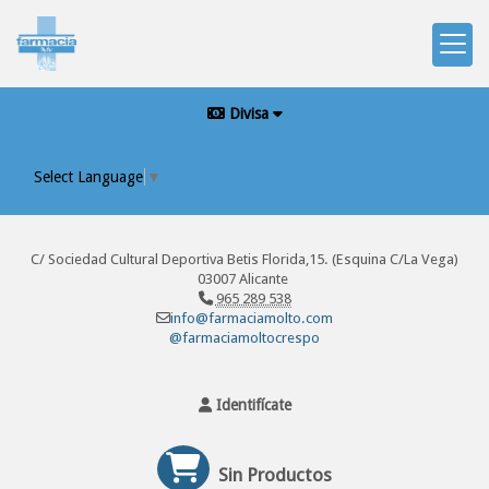
Divisa
Select Language
▼
C/ Sociedad Cultural Deportiva Betis Florida,15. (Esquina C/La Vega)
03007 Alicante
965 289 538
info@farmaciamolto.com
@farmaciamoltocrespo
Identifícate
Sin Productos