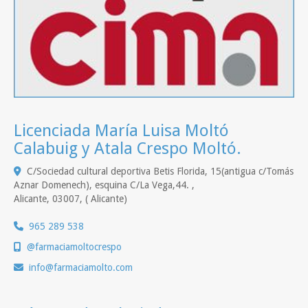
Licenciada María Luisa Moltó
Calabuig y Atala Crespo Moltó.
C/Sociedad cultural deportiva Betis Florida, 15(antigua c/Tomás
Aznar Domenech), esquina C/La Vega,44. ,
Alicante
,
03007
,
( Alicante)
965 289 538
@farmaciamoltocrespo
info
farmaciamolto.com