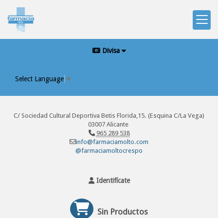
Divisa
Select Language
▼
C/ Sociedad Cultural Deportiva Betis Florida,15. (Esquina C/La Vega)
03007 Alicante
965 289 538
info@farmaciamolto.com
@farmaciamoltocrespo
Identifícate
Sin Productos