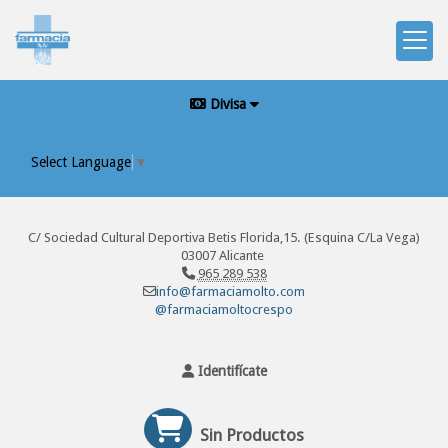
Divisa
Select Language
▼
C/ Sociedad Cultural Deportiva Betis Florida,15. (Esquina C/La Vega)
03007 Alicante
965 289 538
info@farmaciamolto.com
@farmaciamoltocrespo
Identifícate
Sin Productos