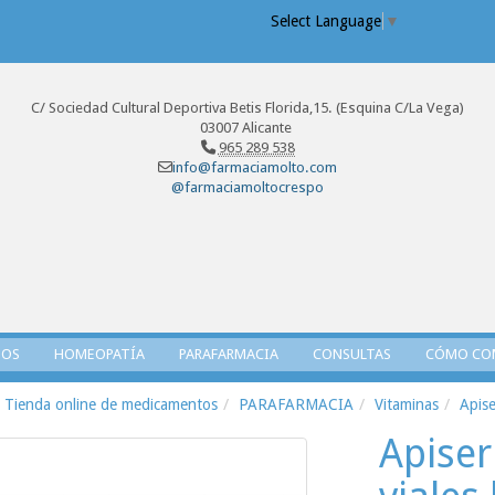
Select Language
▼
C/ Sociedad Cultural Deportiva Betis Florida,15. (Esquina C/La Vega)
03007 Alicante
965 289 538
info@farmaciamolto.com
@farmaciamoltocrespo
TOS
HOMEOPATÍA
PARAFARMACIA
CONSULTAS
CÓMO CO
Tienda online de medicamentos
PARAFARMACIA
Vitaminas
Apise
Apise