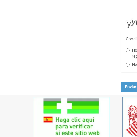
Condi
He
re
He
Enviar