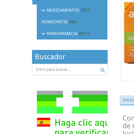
MEDICAMENTOS
(297)
HOMEOPATÍA
(46)
PARAFARMACIA
(431)
Buscador
Descr
Con
de 
luc