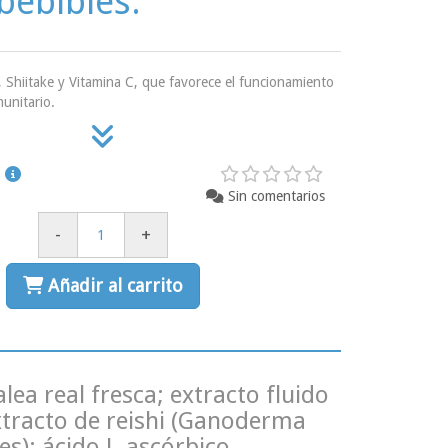
 bebibles.
, Shiitake y Vitamina C, que favorece el funcionamiento
unitario.
Sin comentarios
-
+
Añadir al carrito
lea real fresca; extracto fluido
xtracto de reishi (Ganoderma
es); ácido L-ascórbico