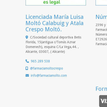
Licenciada María Luisa
Núme
Moltó Calabuig y Atala
2396 y 
Crespo Moltó.
Farmacé
Número 
C/Sociedad cultural deportiva Betis
E72926
Florida, 15(antigua c/Tomás Aznar
Farmaci
Domenech), esquina C/La Vega,44. ,
Alicante
,
03007
,
( Alicante)
965 289 538
@farmaciamoltocrespo
info
farmaciamolto.com
For