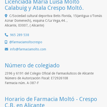
Licenciada María Luisa Moltó
Calabuig y Atala Crespo Moltó.
C/Sociedad cultural deportiva Betis Florida, 15(antigua c/Tomás
Aznar Domenech), esquina C/La Vega,44. ,
Alicante
,
03007
,
( Alicante)
965 289 538
@farmaciamoltocrespo
info
farmaciamolto.com
Número de colegiado
2396 y 6191 del Colegio Oficial de Farmacéuticos de Alicante
Número de Autorización Fiscal: E72926108
Farmacia núm. A-387-F
Horario de Farmacia Moltó - Crespo
C.B. en Alicante