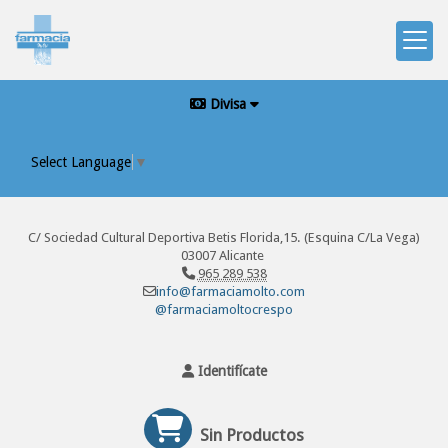
Divisa
Select Language
▼
C/ Sociedad Cultural Deportiva Betis Florida,15. (Esquina C/La Vega)
03007 Alicante
965 289 538
info@farmaciamolto.com
@farmaciamoltocrespo
Identifícate
Sin Productos