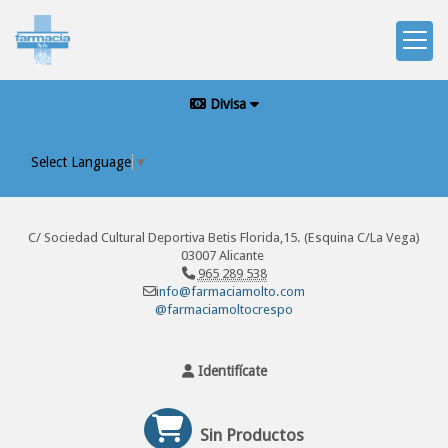
Divisa
Select Language
▼
C/ Sociedad Cultural Deportiva Betis Florida,15. (Esquina C/La Vega)
03007 Alicante
965 289 538
info@farmaciamolto.com
@farmaciamoltocrespo
Identifícate
Sin Productos