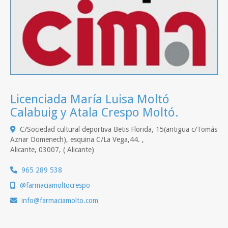
Licenciada María Luisa Moltó
Calabuig y Atala Crespo Moltó.
C/Sociedad cultural deportiva Betis Florida, 15(antigua c/Tomás
Aznar Domenech), esquina C/La Vega,44. ,
Alicante
,
03007
,
( Alicante)
965 289 538
@farmaciamoltocrespo
info
farmaciamolto.com