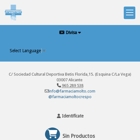
Divisa
Select Language
▼
C/ Sociedad Cultural Deportiva Betis Florida,15. (Esquina C/La Vega)
03007 Alicante
965 289 538
info@farmaciamolto.com
@farmaciamoltocrespo
Identifícate
Sin Productos