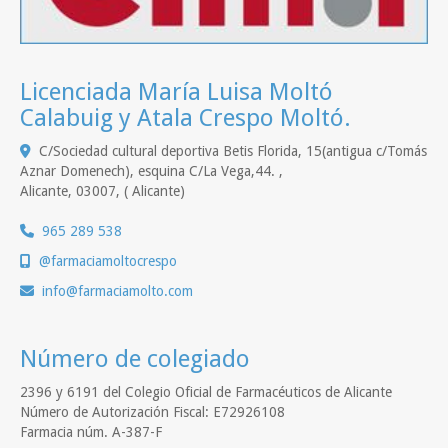
Licenciada María Luisa Moltó
Calabuig y Atala Crespo Moltó.
C/Sociedad cultural deportiva Betis Florida, 15(antigua c/Tomás
Aznar Domenech), esquina C/La Vega,44. ,
Alicante
,
03007
,
( Alicante)
965 289 538
@farmaciamoltocrespo
info
farmaciamolto.com
Número de colegiado
2396 y 6191 del Colegio Oficial de Farmacéuticos de Alicante
Número de Autorización Fiscal: E72926108
Farmacia núm. A-387-F