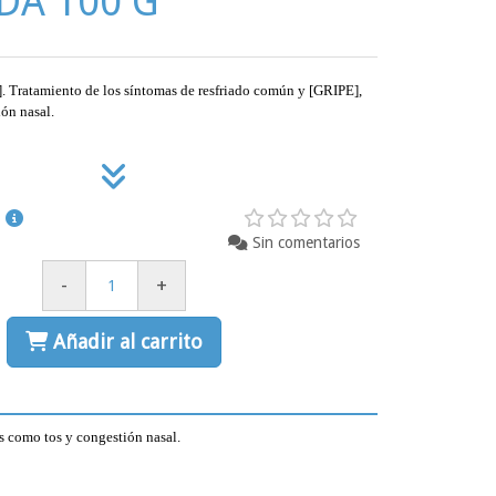
A 100 G
ratamiento de los síntomas de resfriado común y [GRIPE],
ión nasal.
Sin comentarios
-
+
Añadir al carrito
 como tos y congestión nasal.