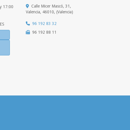
Calle Micer Mascó, 31,
 y 17:00
Valencia
,
46010
,
(Valencia)
96 192 83 32
ES
96 192 88 11