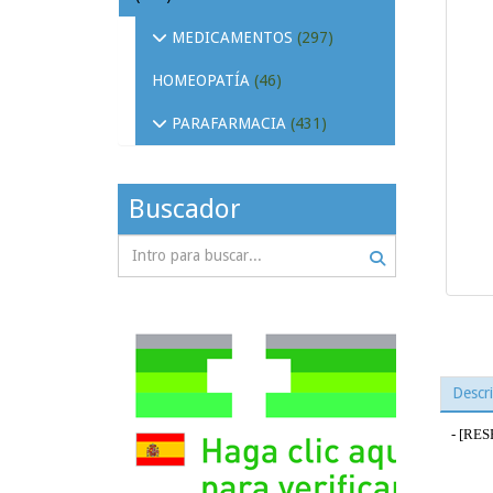
MEDICAMENTOS
(297)
HOMEOPATÍA
(46)
PARAFARMACIA
(431)
Buscador
Descr
- [RES