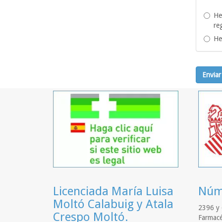
He
re
He
Enviar
Licenciada María Luisa
Núme
Moltó Calabuig y Atala
2396 y 
Crespo Moltó.
Farmacé