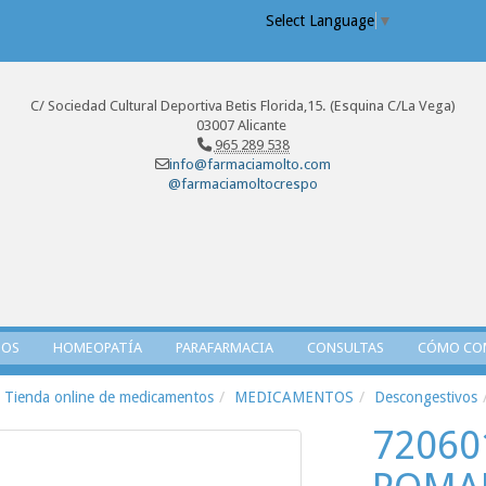
Select Language
▼
C/ Sociedad Cultural Deportiva Betis Florida,15. (Esquina C/La Vega)
03007 Alicante
965 289 538
info@farmaciamolto.com
@farmaciamoltocrespo
TOS
HOMEOPATÍA
PARAFARMACIA
CONSULTAS
CÓMO CO
Tienda online de medicamentos
MEDICAMENTOS
Descongestivos
72060