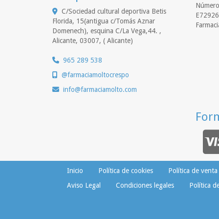
Número 
C/Sociedad cultural deportiva Betis
E72926
Florida, 15(antigua c/Tomás Aznar
Farmaci
Domenech), esquina C/La Vega,44. ,
Alicante
,
03007
,
( Alicante)
965 289 538
@farmaciamoltocrespo
info
farmaciamolto.com
For
Inicio
Política de cookies
Política de venta
Aviso Legal
Condiciones legales
Política d