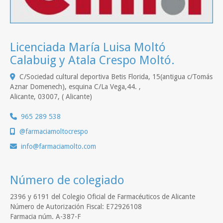
Licenciada María Luisa Moltó
Calabuig y Atala Crespo Moltó.
C/Sociedad cultural deportiva Betis Florida, 15(antigua c/Tomás
Aznar Domenech), esquina C/La Vega,44. ,
Alicante
,
03007
,
( Alicante)
965 289 538
@farmaciamoltocrespo
info
farmaciamolto.com
Número de colegiado
2396 y 6191 del Colegio Oficial de Farmacéuticos de Alicante
Número de Autorización Fiscal: E72926108
Farmacia núm. A-387-F