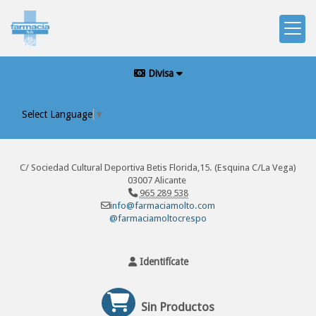
Divisa
Select Language
▼
C/ Sociedad Cultural Deportiva Betis Florida,15. (Esquina C/La Vega)
03007 Alicante
965 289 538
info@farmaciamolto.com
@farmaciamoltocrespo
Identifícate
Sin Productos