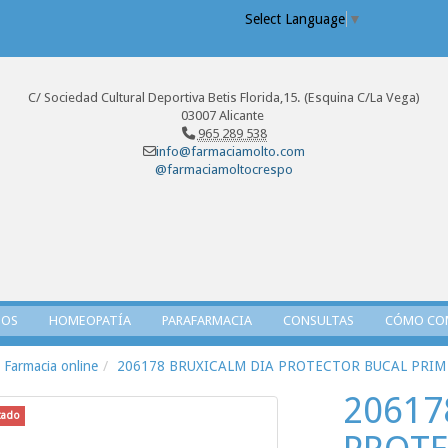
Select Language
▼
C/ Sociedad Cultural Deportiva Betis Florida,15. (Esquina C/La Vega)
03007 Alicante
965 289 538
info@farmaciamolto.com
@farmaciamoltocrespo
TOS
HOMEOPATÍA
PARAFARMACIA
CONSULTAS
CÓMO CO
Farmacia online
206178 BRUXICALM DIA PROTECTOR BUCAL PRIM
20617
tado