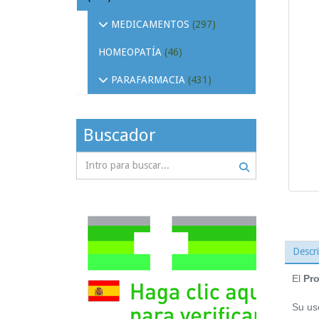
MEDICAMENTOS
(297)
HOMEOPATÍA
(46)
PARAFARMACIA
(431)
Buscador
Descr
El
Pro
Su uso