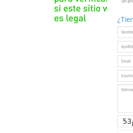
un pr
¿Tie