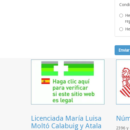
Condi
He
re
He
Enviar
Licenciada María Luisa
Núme
Moltó Calabuig y Atala
2396 y 